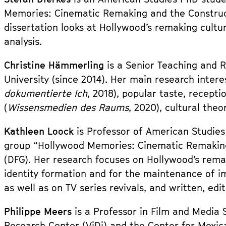
Memories: Cinematic Remaking and the Construct
dissertation looks at Hollywood’s remaking cultu
analysis.
Christine Hämmerling
is a Senior Teaching and R
University (since 2014). Her main research inter
dokumentierte Ich
, 2018), popular taste, recept
(
Wissensmedien des Raums
, 2020), cultural the
Kathleen Loock
is Professor of American Studie
group “Hollywood Memories: Cinematic Remaking
(DFG). Her research focuses on Hollywood’s remak
identity formation and for the maintenance of i
as well as on TV series revivals, and written, edi
Philippe Meers
is a Professor in Film and Media 
Research Center (ViDi) and the Center for Mexic