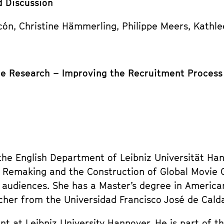
d Discussion
cón, Christine Hämmerling, Philippe Meers, Kathle
nce Research – Improving the Recruitment Process
 the English Department of Leibniz Universität H
 Remaking and the Construction of Global Movie 
audiences. She has a Master’s degree in American
cher from the Universidad Francisco José de Cald
nt at Leibniz University Hannover. He is part of