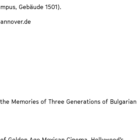
Campus, Gebäude 1501).
hannover.de
 the Memories of Three Generations of Bulgarian
 of Golden Age Mexican Cinema. Hollywood’s