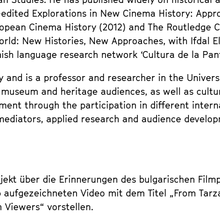
o-edited Explorations in New Cinema History: Appr
opean Cinema History (2012) and The Routledge C
rld: New Histories, New Approaches, with Ifdal El
sh language research network ‘Cultura de la Pant
y and is a professor and researcher in the Unive
, museum and heritage audiences, as well as cultu
ent through the participation in different intern
l mediators, applied research and audience develo
jekt über die Erinnerungen des bulgarischen Fil
b aufgezeichneten Video mit dem Titel „From Tarzan
 Viewers“ vorstellen.