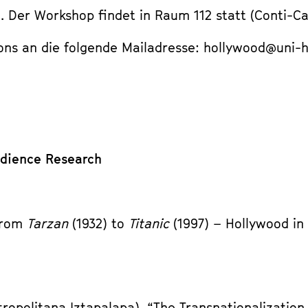
h. Der Workshop findet in Raum 112 statt (Conti-
ons an die folgende Mailadresse: hollywood@uni-
udience Research
“From
Tarzan
(1932) to
Titanic
(1997) – Hollywood in
politana Iztapalapa), “The Transnationalization