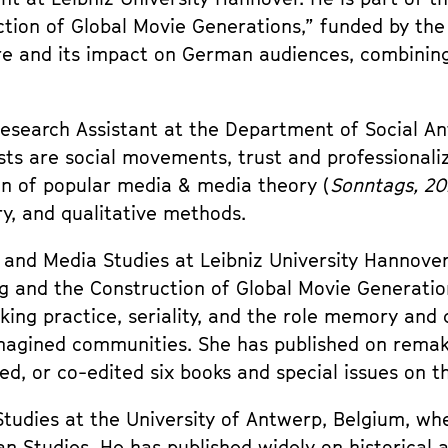
ion of Global Movie Generations,” funded by the
re and its impact on German audiences, combining
esearch Assistant at the Department of Social An
ests are social movements, trust and professionali
ion of popular media & media theory (
Sonntags, 20.
ory, and qualitative methods.
s and Media Studies at Leibniz University Hannov
 and the Construction of Global Movie Generatio
ing practice, seriality, and the role memory and c
magined communities. She has published on remake
ted, or co-edited six books and special issues on t
Studies at the University of Antwerp, Belgium, whe
an Studies. He has published widely on historical