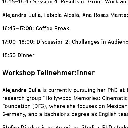
16:15–16:45 Session 4: Results of Group Work an
Alejandra Bulla, Fabiola Alcalá, Ana Rosas Mante
16:45–17:00: Coffee Break
17:00–18:00: Discussion 2: Challenges in Audie
18:30 Dinner
Workshop Teilnehmer:innen
Alejandra Bulla
is currently pursuing her PhD at
research group “Hollywood Memories: Cinematic
Foundation (DFG), where she focuses on Mexican 
Germany, and a bachelor’s degree as English tea
Stefan Dierkes
is an American Studies PhD stude