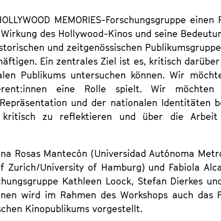
die HOLLYWOOD MEMORIES-Forschungsgruppe einen
 Wirkung des Hollywood-Kinos und seine Bedeutung
istorischen und zeitgenössischen Publikumsgrupp
ftigen. Ein zentrales Ziel ist es, kritisch darüb
balen Publikums untersuchen können. Wir möcht
ferent:innen eine Rolle spielt. Wir möch
Repräsentation und der nationalen Identitäten be
ritisch zu reflektieren und über die Arbei
na Rosas Mantecón (Universidad Autónoma Metropo
of Zurich/University of Hamburg) und Fabiola Alc
ngsgruppe Kathleen Loock, Stefan Dierkes und A
ionen wird im Rahmen des Workshops auch das 
chen Kinopublikums vorgestellt.