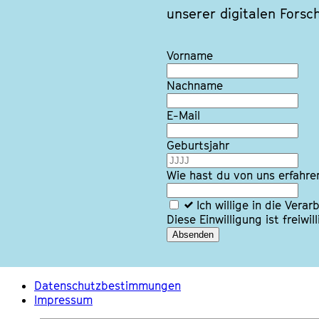
unserer digitalen Forsc
Lass
Vorname
dieses
Feld
Nachname
leer
E-Mail
Geburtsjahr
Wie hast du von uns erfahre
Ich willige in die Ver
Diese Einwilligung ist freiwi
Absenden
Datenschutzbestimmungen
Impressum