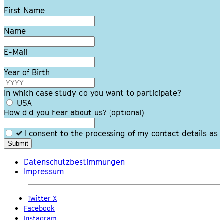
Lass
First Name
dieses
Feld
Name
leer
E-Mail
Year of Birth
In which case study do you want to participate?
USA
How did you hear about us?
(optional)
I consent to the processing of my contact details as
Submit
Datenschutzbestimmungen
Impressum
Twitter X
Facebook
Instagram