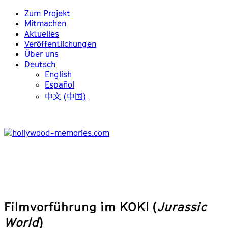
Zum Projekt
Mitmachen
Aktuelles
Veröffentlichungen
Über uns
Deutsch
English
Español
中文 (中国)
Filmvorführung im KOKI (
Jurassic
World
)