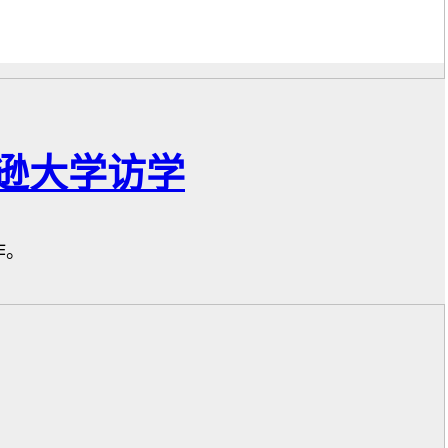
逊大学访学
作。