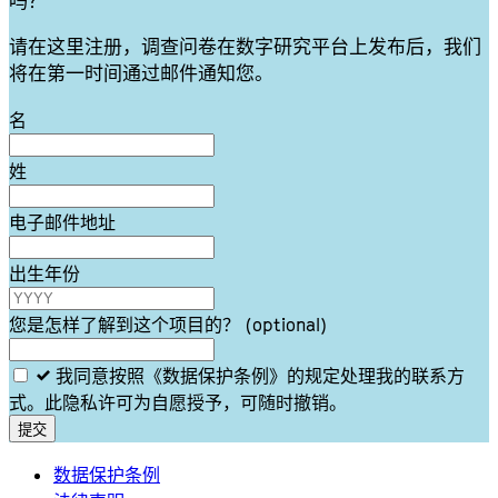
吗？
请在这里注册，调查问卷在数字研究平台上发布后，我们
将在第一时间通过邮件通知您。
Leave
名
this
field
姓
blank
电子邮件地址
出生年份
您是怎样了解到这个项目的？
(optional)
我同意按照《数据保护条例》的规定处理我的联系方
式。此隐私许可为自愿授予，可随时撤销。
提交
数据保护条例