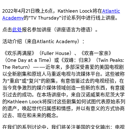
2022年4月21日晚上6点，Kathleen Loock将在
Atlantic
Academy
的“TV Thursday”讨论系列中进行线上讲座。
点击
此处
报名参加讲座（讲座语言为德语）。
活动介绍（来自
Atlantic Academy
）：
《欢乐再满屋》（Fuller House）、《欢喜一家亲》
（One Day at a Time）或《双峰：归来》（Twin Peaks:
The Return）——近年来，多部深受喜爱的美国电视剧
以全新剧集和原班人马重返电视与流媒体平台。这些被称
为“重启”或“复兴”的剧集，有意借鉴过去的电视经验，在
当今竞争激烈的媒介媒体领域创造一些新的东西，有意援
引过去的成功。在本场讲座中，来自汉诺威莱布尼茨大学
的Kathleen Loock将探讨这些剧集如何试图代表原始系列
的遗产，唤起世代归属感和情感，并以有意义的方式协商
过去、现在和未来的概念。
在我们的系列讨论中，我们将关注美国的文化输出：电视