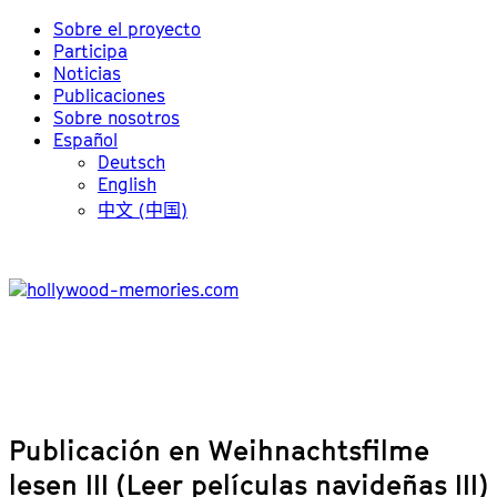
Sobre el proyecto
Participa
Noticias
Publicaciones
Sobre nosotros
Español
Deutsch
English
中文 (中国)
Publicación en Weihnachtsfilme
lesen III (Leer películas navideñas III)