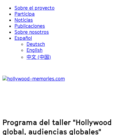
Sobre el proyecto
Participa
Noticias
Publicaciones
Sobre nosotros
Español
Deutsch
English
中文 (中国)
Programa del taller "Hollywood
global, audiencias globales"